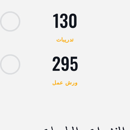
130
تدريبات
295
ورش عمل