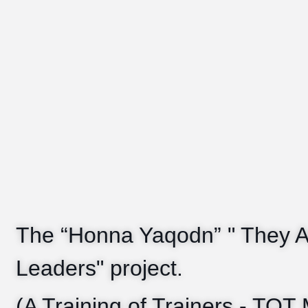
The “Honna Yaqodn” " They 
Leaders" project.
(A Training of Trainers - TOT