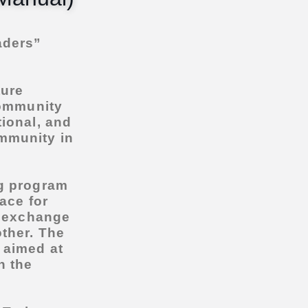
aders”
ture
community
tional, and
mmunity in
ng program
ace for
, exchange
other. The
 aimed at
n the