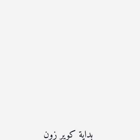
بداية كوير زون