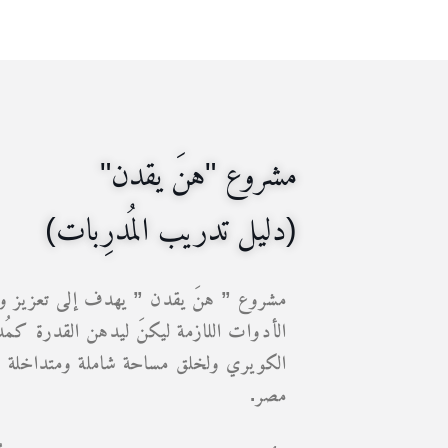
مشروع "هنَ يقدن"‏
(دليل تدريب المُدرِبات)
مشروع ” هنَ يقدن ” يهدف إلى تعزيز ود
الأدوات اللازمة ليكنَ ليدهن القدرة كم
الكويري ولخلق مساحة شاملة ومتداخلة و
مصر.‏