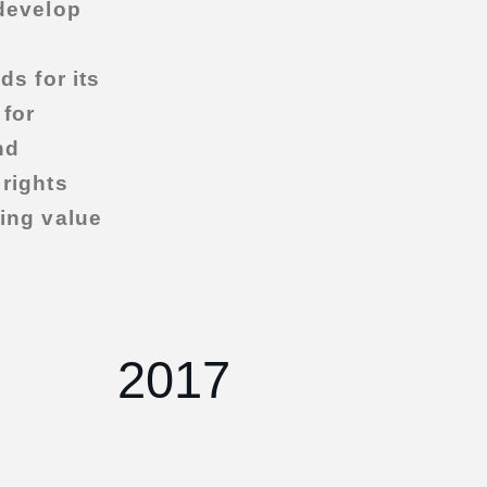
 develop
ds for its
for
nd
 rights
ding value
2017