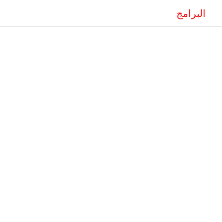
البرامج
المنشورات
الحملات
البيانات
مك
ء القدرات
lding Program