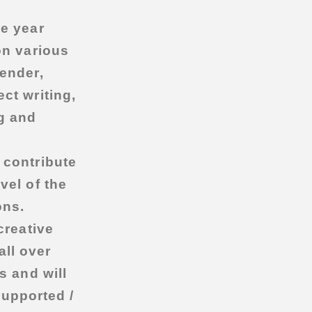
ne year
on various
gender,
ct writing,
g and
 contribute
vel of the
ons.
creative
ll over
s and will
 supported /